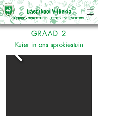
GRAAD 2
Kuier in ons sprokiestuin
STAP 1 - Departement van Onderwys -
Aanlyn registrasie ( Open 5 Augustus 2026)