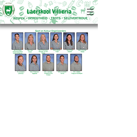
STAP 1 - Departement van Onderwys -
Aanlyn registrasie ( Open 5 Augustus 2026)
STAP 2 - Laerskool Villieria - Elektroniese
aansoekvorm Graad 1 2027