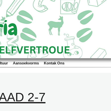
ltuur
Aansoekvorms
Kontak Ons
AD 2-7