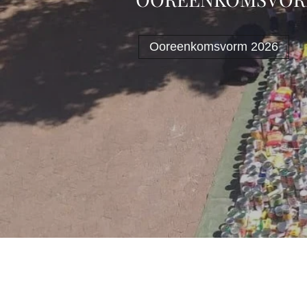
Ooreenkomsvorm 2026
STAP 1 - Departement 
Aanlyn registrasie ( Op