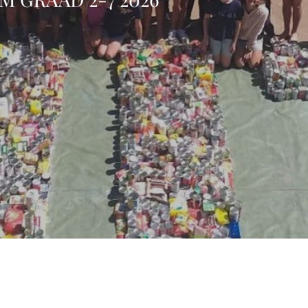
van Onderwys -
STAP 2 - Laerskool Vi
en 5 Augustus 2026)
aansoekvorm Graad 1 