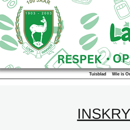
Tuisblad
Wie is O
INSKR