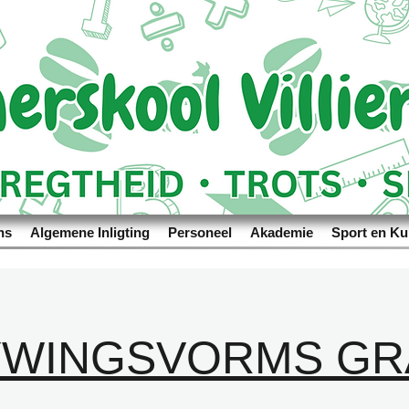
ns
Algemene Inligting
Personeel
Akademie
Sport en Ku
YWINGSVORMS GRA